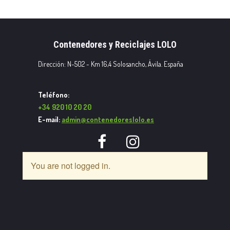
Contenedores y Reciclajes LOLO
Dirección: N-502 - Km 16,4 Solosancho, Ávila. España
Teléfono:
+34 920 10 20 20
E-mail:
admin@contenedoreslolo.es


You are not logged in.