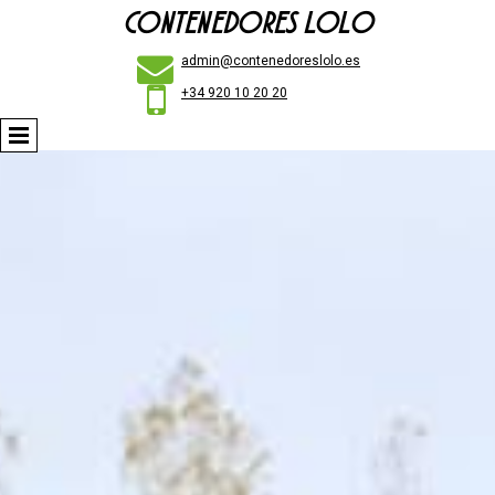
CONTENEDORES LOLO

admin@contenedoreslolo.es

+34 920 10 20 20